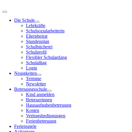
Die Schule
Lehrkräfte
Schulsozialarbeiterin
Elternbeirat
Stundenplan
Schulbücherei
Schulprofil
Flexibler Schulanfang
Schulalltag
Login
Neuigkeiten
Termine
Newsletter
Betreuungsschule
Kind anmelden
Betreuerinnen
Hausaufgabenbetreuung
Kosten
Vertragsbedingungen
Ferienbetreuung
Ferienspiele
Actiontage