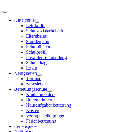
Die Schule
Lehrkräfte
Schulsozialarbeiterin
Elternbeirat
Stundenplan
Schulbücherei
Schulprofil
Flexibler Schulanfang
Schulalltag
Login
Neuigkeiten
Termine
Newsletter
Betreuungsschule
Kind anmelden
Betreuerinnen
Hausaufgabenbetreuung
Kosten
Vertragsbedingungen
Ferienbetreuung
Ferienspiele
Actiontage